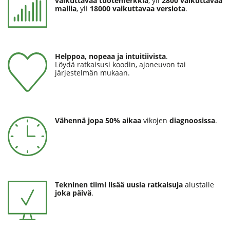
vaikuttavaa tuotemerkkiä
, yli
2800 vaikuttavaa
mallia
, yli
18000 vaikuttavaa versiota
.
Helppoa, nopeaa ja intuitiivista
.
Löydä ratkaisusi koodin, ajoneuvon tai
järjestelmän mukaan.
Vähennä jopa 50% aikaa
vikojen
diagnoosissa
.
Tekninen tiimi lisää uusia ratkaisuja
alustalle
joka päivä
.